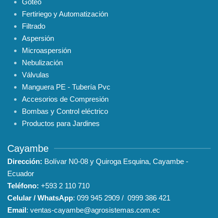
Goteo
Fertiriego y Automatización
Filtrado
Aspersión
Microaspersión
Nebulización
Válvulas
Manguera PE - Tubería Pvc
Accesorios de Compresión
Bombas y Control eléctrico
Productos para Jardines
Cayambe
Dirección:
Bolívar N0-08 y Quiroga Esquina, Cayambe -
Ecuador
Teléfono:
+593
2 110 710
Celular / WhatsApp
:
099 945 2909
/
0999 386 421
Email
:
ventas-cayambe@agrosistemas.com.ec