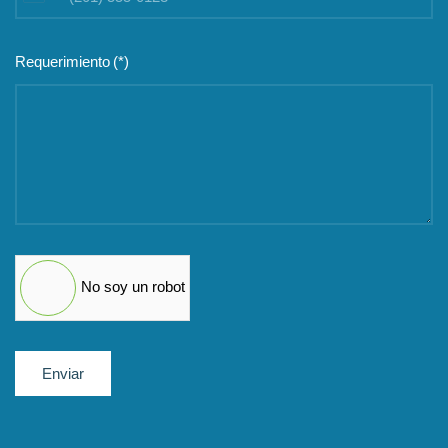
United
States
+1
Requerimiento
(*)
No soy un robot
Enviar