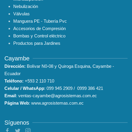
Nebulización
Válvulas
Manguera PE - Tubería Pvc
Accesorios de Compresión
Bombas y Control eléctrico
Productos para Jardines
Cayambe
Dirección:
Bolívar N0-08 y Quiroga Esquina, Cayambe -
Ecuador
Teléfono:
+593
2 110 710
Celular / WhatsApp
:
099 945 2909
/
0999 386 421
Email
:
ventas-cayambe@agrosistemas.com.ec
Página Web
:
www.agrosistemas.com.ec
Síguenos