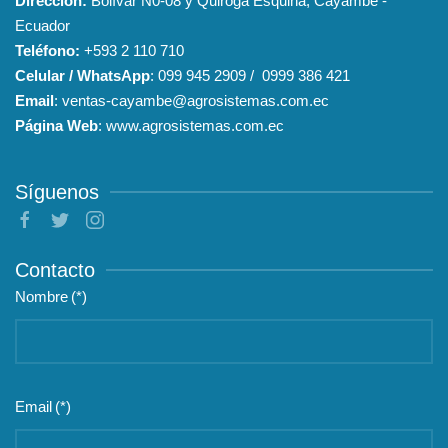
Dirección:
Bolívar N0-08 y Quiroga Esquina, Cayambe -
Ecuador
Teléfono:
+593
2 110 710
Celular / WhatsApp
:
099 945 2909
/
0999 386 421
Email
:
ventas-cayambe@agrosistemas.com.ec
Página Web
:
www.agrosistemas.com.ec
Síguenos
Contacto
Nombre
(*)
Email
(*)