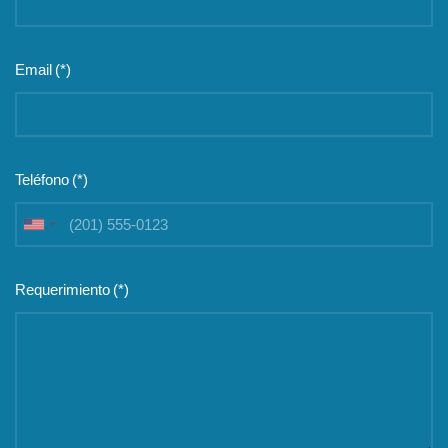
Email
(*)
Teléfono
(*)
United
States
+1
Requerimiento
(*)