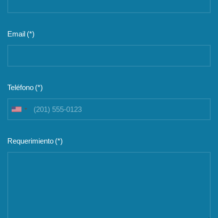
Email
(*)
Teléfono
(*)
United
States
+1
Requerimiento
(*)