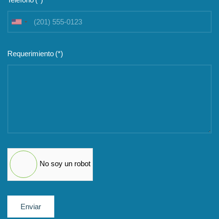
United
States
+1
Requerimiento
(*)
No soy un robot
Enviar