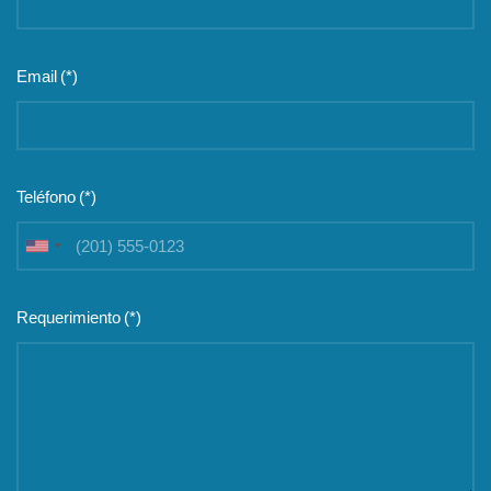
Email
(*)
Teléfono
(*)
United
States
+1
Requerimiento
(*)