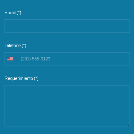
Email
(*)
Teléfono
(*)
United
States
+1
Requerimiento
(*)